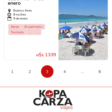
enero
Buenos Aires
8 noches
9 de enero
Aéreo
Alojamiento
Traslado
...
...
u$s 1339
1
2
3
4
…
8