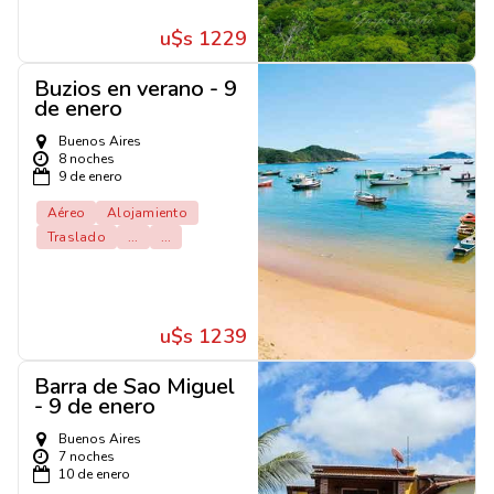
u$s 1229
Buzios en verano - 9
de enero
Buenos Aires
8 noches
9 de enero
Aéreo
Alojamiento
Traslado
...
...
u$s 1239
Barra de Sao Miguel
- 9 de enero
Buenos Aires
7 noches
10 de enero